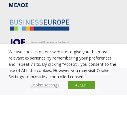
ΜΕΛΟΣ
We use cookies on our website to give you the most
relevant experience by remembering your preferences
and repeat visits. By clicking “Accept”, you consent to the
use of ALL the cookies. However you may visit Cookie
Copyright © 2005-2023 Cyprus Employers & Industrialists
Settings to provide a controlled consent.
Federation (OEB)
Privacy Policy
|
Cookie Policy
Cookie settings
ACCEPT
Υποβολή καταγγελίας κατά της διαφθοράς