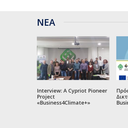
ΝΕΑ
Interview: A Cypriot Pioneer
Πρό
Project
Δικ
«Business4Climate+»
Busi