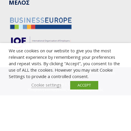
ΜΕΛΟΣ
We use cookies on our website to give you the most
relevant experience by remembering your preferences
and repeat visits. By clicking “Accept”, you consent to the
use of ALL the cookies. However you may visit Cookie
Copyright © 2005-2023 Cyprus Employers & Industrialists
Settings to provide a controlled consent.
Federation (OEB)
Privacy Policy
|
Cookie Policy
Cookie settings
ACCEPT
Υποβολή καταγγελίας κατά της διαφθοράς