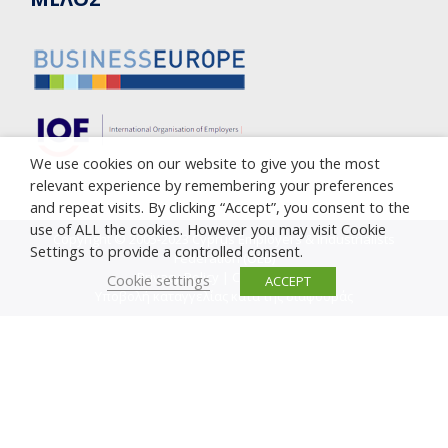
We use cookies on our website to give you the most
relevant experience by remembering your preferences
and repeat visits. By clicking “Accept”, you consent to the
use of ALL the cookies. However you may visit Cookie
Copyright © 2005-2023 Cyprus Employers & Industrialists
Settings to provide a controlled consent.
Federation (OEB)
Privacy Policy
|
Cookie Policy
Cookie settings
ACCEPT
Υποβολή καταγγελίας κατά της διαφθοράς