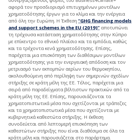
συνεργαζόμενους φορείς του Business4Climate+
αφορά τον προσδιορισμό επιτυχημένων μοντέλων
χρηματοδότησης έργων για το κλίμα και την ενέργεια
από όλη την Ευρώπη. Η Έκθεση
“GHG financing models
and support schemes in the EU (2019)”
αποτυπώνει
τη τρέχουσα κατάσταση χρηματοδότησης στην Κύπρο
με επίκεντρο το εθνικό πλαίσιο και τα εμπόδια, καθώς
και τα τρέχοντα κενά χρηματοδότησης. Επίσης,
παρέχεται μια επισκόπηση των διαθέσιμων μοντέλων
χρηματοδότησης για την ενεργειακή απόδοση και τον
μετριασμό των εκπομπών αερίων του θερμοκηπίου,
ακολουθούμενη από περίληψη των σημερινών σχεδίων
στήριξης σε κράτη μέλη της ΕΕ. Τέλος, παρέχεται μια
σειρά από παραδείγματα βέλτιστων πρακτικών από τα
κράτη μέλη της ΕΕ. Επίσης, παρουσιάζονται τα
χρηματοπιστωτικά μέσα που σχετίζονται με τράπεζες
και τα χρηματοπιστωτικά μέσα που σχετίζονται με
κυβερνητικά καθεστώτα στήριξης. Η έκθεση
συνοδεύεται από λεπτομερή επισκόπηση των
καθεστώτων στήριξης που είναι διαθέσιμα σε όλα τα
κράτη μέλη και παρουσιάζεται στο παράρτημα.