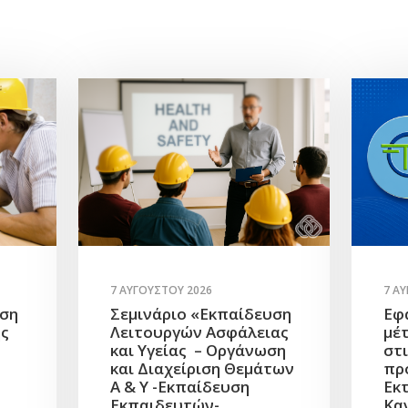
7 ΑΥΓΟΎΣΤΟΥ 2026
7 Α
υση
Σεμινάριο «Εκπαίδευση
Εφ
ής
Λειτουργών Ασφάλειας
μέ
και Υγείας – Οργάνωση
στ
και Διαχείριση Θεμάτων
πρ
Α & Υ -Εκπαίδευση
Εκ
Εκπαιδευτών-
Κα