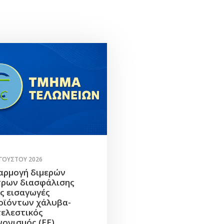
ΥΓΟΎΣΤΟΥ 2026
αρμογή διμερών
τρων διασφάλισης
ις εισαγωγές
οϊόντων χάλυβα-
τελεστικός
νονισμός (ΕΕ)