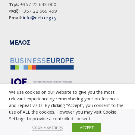
Τηλ:
+357 22 643 000
Φαξ:
+357 22 669 459
Email:
info@oeb.org.cy
ΜΕΛΟΣ
We use cookies on our website to give you the most
relevant experience by remembering your preferences
and repeat visits. By clicking “Accept”, you consent to the
use of ALL the cookies. However you may visit Cookie
Copyright © 2005-2023 Cyprus Employers & Industrialists
Settings to provide a controlled consent.
Federation (OEB)
Privacy Policy
|
Cookie Policy
Cookie settings
ACCEPT
Υποβολή καταγγελίας κατά της διαφθοράς