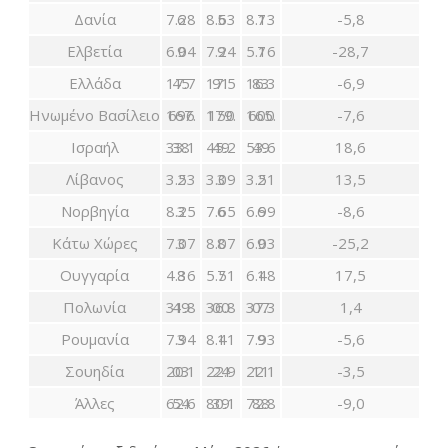
Δανία
7.286
8.635
8.137
-5,8
Ελβετία
6.049
7.249
5.167
-28,7
Ελλάδα
17.745
17.591
16.383
-6,9
Ηνωμένο Βασίλειο
167.696
179.150
165.600
-7,6
Ισραήλ
33.138
45.249
53.649
18,6
Λίβανος
3.532
3.093
3.512
13,5
Νορβηγία
8.253
7.656
6.996
-8,6
Κάτω Χώρες
7.073
8.078
6.039
-25,2
Ουγγαρία
4.368
5.517
6.481
17,5
Πολωνία
31.849
36.800
37.307
1,4
Ρουμανία
7.943
8.411
7.939
-5,6
Σουηδία
20.103
22.924
22.111
-3,5
Άλλες
62.654
80.139
72.888
-9,0