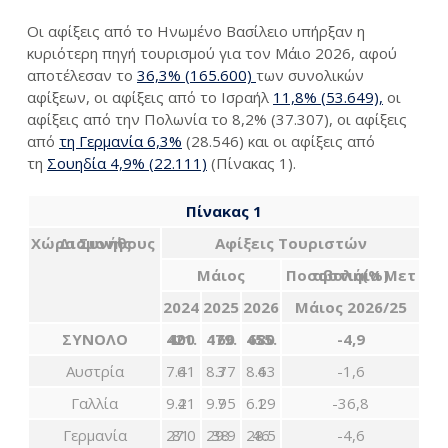
Οι αφίξεις από το Ηνωμένο Βασίλειο υπήρξαν η
κυριότερη πηγή τουρισμού για τον Μάιο 2026, αφού
αποτέλεσαν το
36,3% (165.600)
των συνολικών
αφίξεων, οι αφίξεις από το Ισραήλ
11,8% (53.649),
οι
αφίξεις από την Πολωνία το 8,2% (37.307), οι αφίξεις
από
τη Γερμανία 6,3%
(28.546) και οι αφίξεις από
τη
Σουηδία
4,9% (22.111)
(Πίνακας 1).
Πίνακας 1
Χώρα
Δ
ιαμονής
Σ
υνήθους
Αφίξεις Τουριστών
Μάιος
Ποσοστιαία
εταβολή
(%)
Μ
202
4
2025
2026
Μάιος
2026/2
5
ΣΥΝΟΛΟ
421.400
479.160
455.680
-4,9
Αυστρία
7.416
8.773
8.634
-1,6
Γαλλία
9.214
9.957
6.291
-36,8
Γερμανία
27.081
29.938
28.546
-4,6