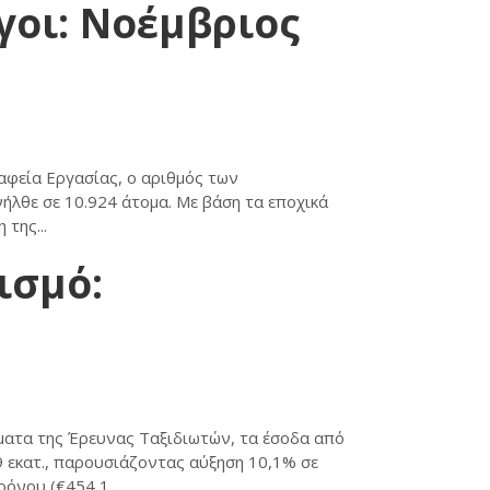
γοι: Νοέμβριος
αφεία Εργασίας, ο αριθμός των
λθε σε 10.924 άτομα. Με βάση τα εποχικά
της...
ισμό:
ατα της Έρευνας Ταξιδιωτών, τα έσοδα από
 εκατ., παρουσιάζοντας αύξηση 10,1% σε
όνου (€454,1...