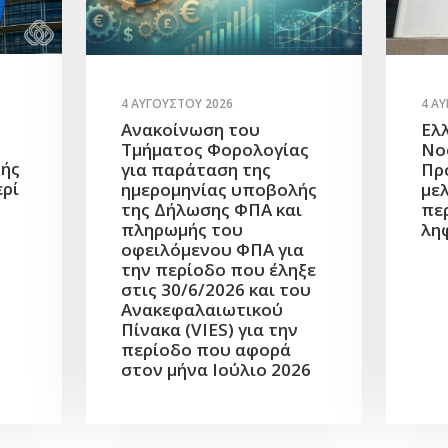
4 Α
4 ΑΥΓΟΎΣΤΟΥ 2026
Ελ
Ανακοίνωση του
Νο
Τμήματος Φορολογίας
πής
Πρ
για παράταση της
ερί
με
ημερομηνίας υποβολής
πε
της Δήλωσης ΦΠΑ και
λη
πληρωμής του
οφειλόμενου ΦΠΑ για
την περίοδο που έληξε
στις 30/6/2026 και του
Ανακεφαλαιωτικού
Πίνακα (VIES) για την
περίοδο που αφορά
στον μήνα Ιούλιο 2026