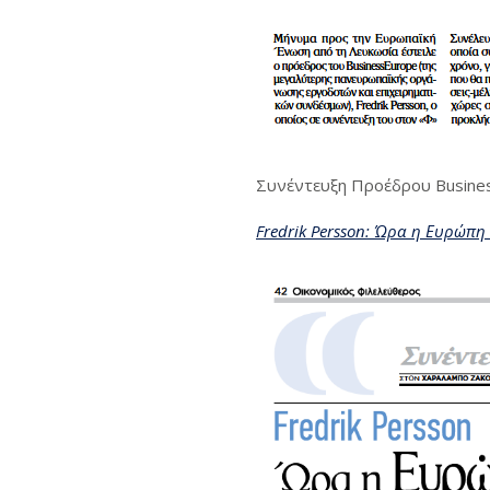
Συνέντευξη Προέδρου Busines
Fredrik Persson: Ώρα η Ευρώπη