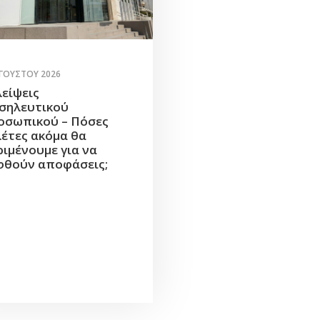
ΥΓΟΎΣΤΟΥ 2026
λείψεις
σηλευτικού
οσωπικού – Πόσες
λέτες ακόμα θα
ριμένουμε για να
φθούν αποφάσεις;