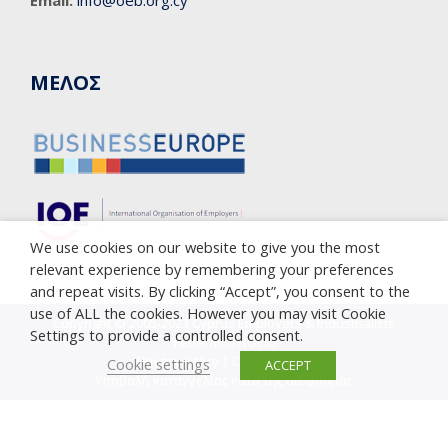
ΜΕΛΟΣ
We use cookies on our website to give you the most
relevant experience by remembering your preferences
and repeat visits. By clicking “Accept”, you consent to the
use of ALL the cookies. However you may visit Cookie
Copyright © 2005-2023 Cyprus Employers & Industrialists
Settings to provide a controlled consent.
Federation (OEB)
Privacy Policy
|
Cookie Policy
Cookie settings
ACCEPT
Υποβολή καταγγελίας κατά της διαφθοράς