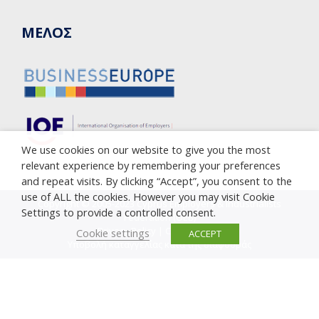
ΜΕΛΟΣ
We use cookies on our website to give you the most
relevant experience by remembering your preferences
and repeat visits. By clicking “Accept”, you consent to the
use of ALL the cookies. However you may visit Cookie
Copyright © 2005-2023 Cyprus Employers & Industrialists
Settings to provide a controlled consent.
Federation (OEB)
Privacy Policy
|
Cookie Policy
Cookie settings
ACCEPT
Υποβολή καταγγελίας κατά της διαφθοράς