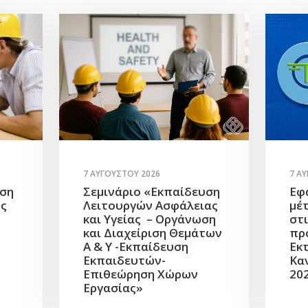
7 ΑΥΓΟΎΣΤΟΥ 2026
7 Α
υση
Σεμινάριο «Εκπαίδευση
Εφ
ής
Λειτουργών Ασφάλειας
μέ
και Υγείας – Οργάνωση
στ
και Διαχείριση Θεμάτων
πρ
Α & Υ -Εκπαίδευση
Εκ
Εκπαιδευτών-
Κα
Επιθεώρηση Χώρων
20
Εργασίας»