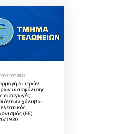
ΥΓΟΎΣΤΟΥ 2026
αρμογή διμερών
τρων διασφάλισης
ις εισαγωγές
οϊόντων χάλυβα-
τελεστικός
νονισμός (ΕΕ)
26/1930