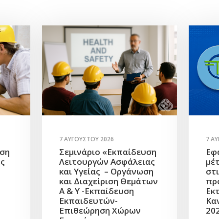
7 ΑΥΓΟΎΣΤΟΥ 2026
7 Α
υση
Σεμινάριο «Εκπαίδευση
Εφ
ής
Λειτουργών Ασφάλειας
μέ
και Υγείας – Οργάνωση
στ
και Διαχείριση Θεμάτων
πρ
Α & Υ -Εκπαίδευση
Εκ
Εκπαιδευτών-
Κα
Επιθεώρηση Χώρων
20