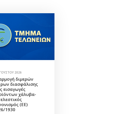
ΥΓΟΎΣΤΟΥ 2026
αρμογή διμερών
τρων διασφάλισης
ις εισαγωγές
οϊόντων χάλυβα-
τελεστικός
νονισμός (ΕΕ)
26/1930