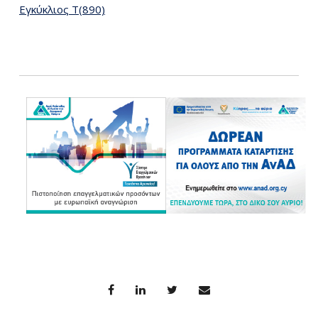
Εγκύκλιος T(890)