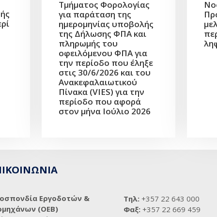
Νο
Τμήματος Φορολογίας
πής
Πρ
για παράταση της
ερί
με
ημερομηνίας υποβολής
πε
της Δήλωσης ΦΠΑ και
λη
πληρωμής του
οφειλόμενου ΦΠΑ για
την περίοδο που έληξε
στις 30/6/2026 και του
Ανακεφαλαιωτικού
Πίνακα (VIES) για την
περίοδο που αφορά
στον μήνα Ιούλιο 2026
ΠΙΚΟΙΝΩΝΙΑ
οσπονδία Εργοδοτών &
Τηλ:
+357 22 643 000
ομηχάνων (ΟΕΒ)
Φαξ:
+357 22 669 459