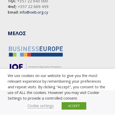
Τηλ:
+357 22 643 000
Φαξ:
+357 22 669 459
Email:
info@oeb.org.cy
ΜΕΛΟΣ
We use cookies on our website to give you the most
relevant experience by remembering your preferences
and repeat visits. By clicking “Accept”, you consent to the
use of ALL the cookies. However you may visit Cookie
Copyright © 2005-2023 Cyprus Employers & Industrialists
Settings to provide a controlled consent.
Federation (OEB)
Privacy Policy
|
Cookie Policy
Cookie settings
ACCEPT
Υποβολή καταγγελίας κατά της διαφθοράς