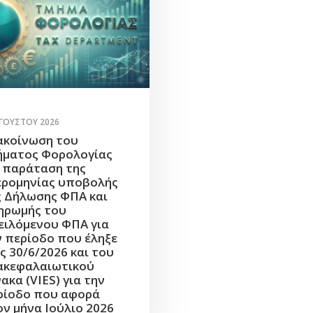
ΥΓΟΎΣΤΟΥ 2026
ακοίνωση του
ήματος Φορολογίας
α παράταση της
ερομηνίας υποβολής
ς Δήλωσης ΦΠΑ και
ηρωμής του
ειλόμενου ΦΠΑ για
ν περίοδο που έληξε
ς 30/6/2026 και του
ακεφαλαιωτικού
ακα (VIES) για την
ρίοδο που αφορά
ον μήνα Ιούλιο 2026