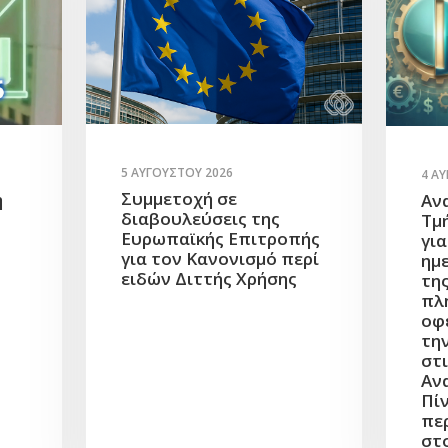
5 ΑΥΓΟΎΣΤΟΥ 2026
4 Α
Συμμετοχή σε
η
Αν
διαβουλεύσεις της
Τμ
Ευρωπαϊκής Επιτροπής
γι
για τον Κανονισμό περί
ημ
ειδών Διττής Χρήσης
τη
πλ
οφ
τη
στι
Αν
Πίν
πε
στ