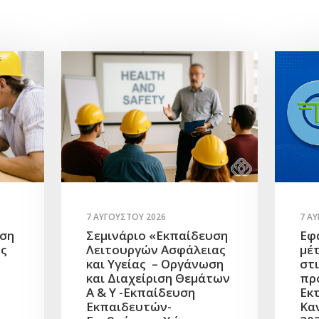
7 ΑΥΓΟΎΣΤΟΥ 2026
7 Α
υση
Σεμινάριο «Εκπαίδευση
Εφ
ής
Λειτουργών Ασφάλειας
μέ
και Υγείας – Οργάνωση
στ
και Διαχείριση Θεμάτων
πρ
Α & Υ -Εκπαίδευση
Εκ
Εκπαιδευτών-
Κα