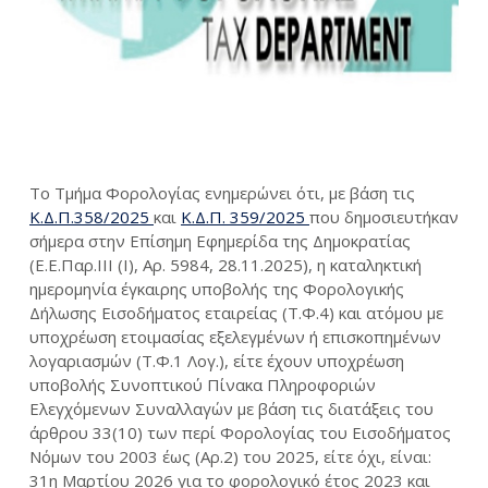
Το Τμήμα Φορολογίας ενημερώνει ότι, με βάση τις
Κ.Δ.Π.358/2025
και
Κ.Δ.Π. 359/2025
που δημοσιευτήκαν
σήμερα στην Επίσημη Εφημερίδα της Δημοκρατίας
(Ε.Ε.Παρ.ΙΙΙ (Ι), Αρ. 5984, 28.11.2025), η καταληκτική
ημερομηνία έγκαιρης υποβολής της Φορολογικής
Δήλωσης Εισοδήματος εταιρείας (Τ.Φ.4) και ατόμου με
υποχρέωση ετοιμασίας εξελεγμένων ή επισκοπημένων
λογαριασμών (Τ.Φ.1 Λογ.), είτε έχουν υποχρέωση
υποβολής Συνοπτικού Πίνακα Πληροφοριών
Ελεγχόμενων Συναλλαγών με βάση τις διατάξεις του
άρθρου 33(10) των περί Φορολογίας του Εισοδήματος
Νόμων του 2003 έως (Αρ.2) του 2025, είτε όχι, είναι:
31η Μαρτίου 2026
για το
φορολογικό έτος 2023
και