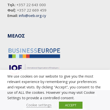
Τηλ:
+357 22 643 000
Φαξ:
+357 22 669 459
Email:
info@oeb.org.cy
ΜΕΛΟΣ
We use cookies on our website to give you the most
relevant experience by remembering your preferences
and repeat visits. By clicking “Accept”, you consent to the
use of ALL the cookies. However you may visit Cookie
Copyright © 2005-2023 Cyprus Employers & Industrialists
Settings to provide a controlled consent.
Federation (OEB)
Privacy Policy
|
Cookie Policy
Cookie settings
ACCEPT
Υποβολή καταγγελίας κατά της διαφθοράς