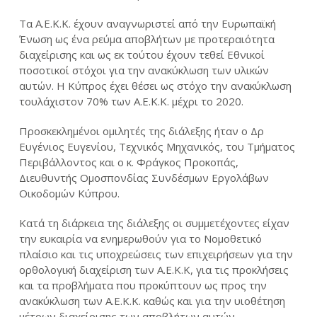
Τα Α.Ε.Κ.Κ. έχουν αναγνωριστεί από την Ευρωπαϊκή
Ένωση ως ένα ρεύμα αποβλήτων με προτεραιότητα
διαχείρισης και ως εκ τούτου έχουν τεθεί Εθνικοί
ποσοτικοί στόχοι για την ανακύκλωση των υλικών
αυτών. Η Κύπρος έχει θέσει ως στόχο την ανακύκλωση
τουλάχιστον 70% των Α.Ε.Κ.Κ. μέχρι το 2020.
Προσκεκλημένοι ομιλητές της διάλεξης ήταν ο Δρ
Ευγένιος Ευγενίου, Τεχνικός Μηχανικός, του Τμήματος
Περιβάλλοντος και ο κ. Φράγκος Προκοπάς,
Διευθυντής Ομοσπονδίας Συνδέσμων Εργολάβων
Οικοδομών Κύπρου.
Κατά τη διάρκεια της διάλεξης οι συμμετέχοντες είχαν
την ευκαιρία να ενημερωθούν για το Νομοθετικό
πλαίσιο και τις υποχρεώσεις των επιχειρήσεων για την
ορθολογική διαχείριση των Α.Ε.Κ.Κ, για τις προκλήσεις
και τα προβλήματα που προκύπτουν ως προς την
ανακύκλωση των Α.Ε.Κ.Κ. καθώς και για την υιοθέτηση
μέτρων διαχείρισης των αποβλήτων αυτών.