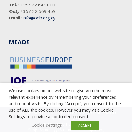
Τηλ:
+357 22 643 000
Φαξ:
+357 22 669 459
Email:
info@oeb.org.cy
ΜΕΛΟΣ
We use cookies on our website to give you the most
relevant experience by remembering your preferences
and repeat visits. By clicking “Accept”, you consent to the
use of ALL the cookies. However you may visit Cookie
Copyright © 2005-2023 Cyprus Employers & Industrialists
Settings to provide a controlled consent.
Federation (OEB)
Privacy Policy
|
Cookie Policy
Cookie settings
ACCEPT
Υποβολή καταγγελίας κατά της διαφθοράς