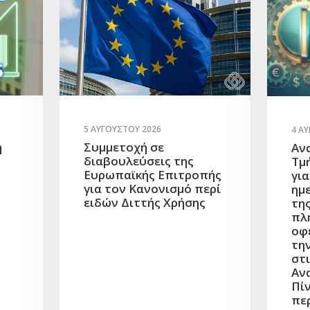
5 ΑΥΓΟΎΣΤΟΥ 2026
4 Α
Συμμετοχή σε
η
Αν
διαβουλεύσεις της
Τμ
Ευρωπαϊκής Επιτροπής
γι
για τον Κανονισμό περί
ημ
ειδών Διττής Χρήσης
τη
πλ
οφ
τη
στι
Αν
Πίν
πε