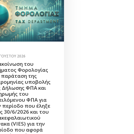
ΥΓΟΎΣΤΟΥ 2026
ακοίνωση του
ήματος Φορολογίας
α παράταση της
ερομηνίας υποβολής
ς Δήλωσης ΦΠΑ και
ηρωμής του
ειλόμενου ΦΠΑ για
ν περίοδο που έληξε
ς 30/6/2026 και του
ακεφαλαιωτικού
ακα (VIES) για την
ρίοδο που αφορά