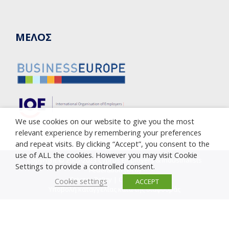
ΜΕΛΟΣ
We use cookies on our website to give you the most
relevant experience by remembering your preferences
and repeat visits. By clicking “Accept”, you consent to the
use of ALL the cookies. However you may visit Cookie
Copyright © 2005-2023 Cyprus Employers & Industrialists
Settings to provide a controlled consent.
Federation (OEB)
Privacy Policy
|
Cookie Policy
Cookie settings
ACCEPT
Υποβολή καταγγελίας κατά της διαφθοράς