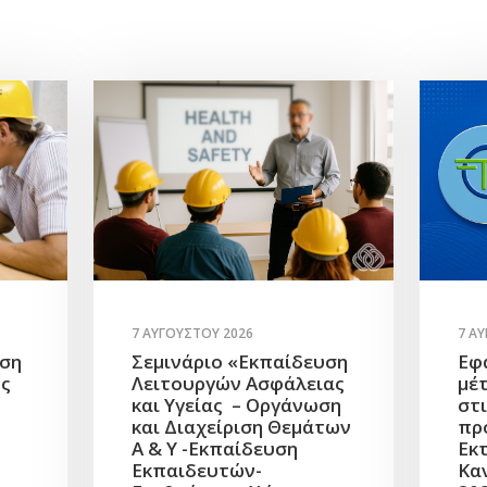
7 ΑΥΓΟΎΣΤΟΥ 2026
7 Α
υση
Σεμινάριο «Εκπαίδευση
Εφ
ής
Λειτουργών Ασφάλειας
μέ
και Υγείας – Οργάνωση
στ
και Διαχείριση Θεμάτων
πρ
Α & Υ -Εκπαίδευση
Εκ
Εκπαιδευτών-
Κα