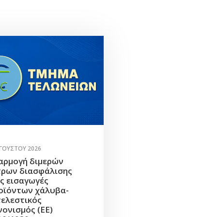
ΥΓΟΎΣΤΟΥ 2026
αρμογή διμερών
τρων διασφάλισης
ις εισαγωγές
οϊόντων χάλυβα-
τελεστικός
νονισμός (ΕΕ)