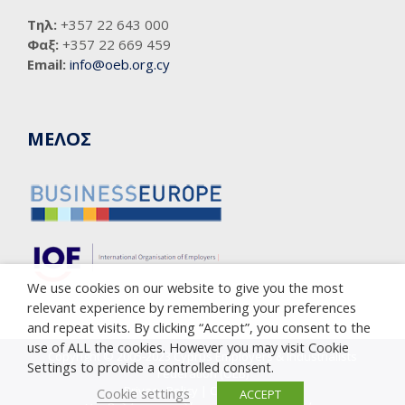
Τηλ:
+357 22 643 000
Φαξ:
+357 22 669 459
Email:
info@oeb.org.cy
ΜΕΛΟΣ
We use cookies on our website to give you the most
relevant experience by remembering your preferences
and repeat visits. By clicking “Accept”, you consent to the
use of ALL the cookies. However you may visit Cookie
Copyright © 2005-2023 Cyprus Employers & Industrialists
Settings to provide a controlled consent.
Federation (OEB)
Privacy Policy
|
Cookie Policy
Cookie settings
ACCEPT