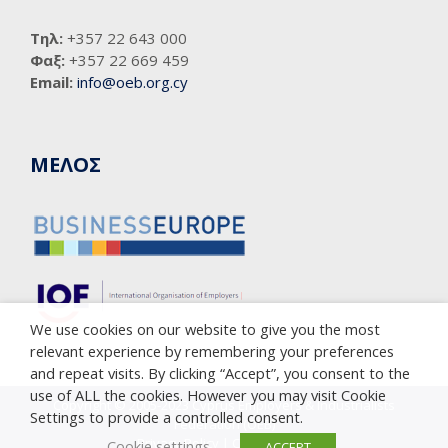
Τηλ:
+357 22 643 000
Φαξ:
+357 22 669 459
Email:
info@oeb.org.cy
ΜΕΛΟΣ
We use cookies on our website to give you the most
relevant experience by remembering your preferences
and repeat visits. By clicking “Accept”, you consent to the
use of ALL the cookies. However you may visit Cookie
Copyright © 2005-2023 Cyprus Employers & Industrialists
Settings to provide a controlled consent.
Federation (OEB)
Privacy Policy
|
Cookie Policy
Cookie settings
ACCEPT