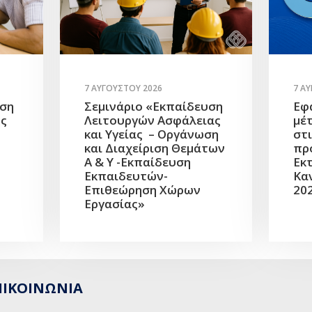
7 ΑΥΓΟΎΣΤΟΥ 2026
7 Α
υση
Σεμινάριο «Εκπαίδευση
Εφ
ής
Λειτουργών Ασφάλειας
μέ
και Υγείας – Οργάνωση
στ
και Διαχείριση Θεμάτων
πρ
Α & Υ -Εκπαίδευση
Εκ
Εκπαιδευτών-
Κα
Επιθεώρηση Χώρων
20
Εργασίας»
ΠΙΚΟΙΝΩΝΙΑ