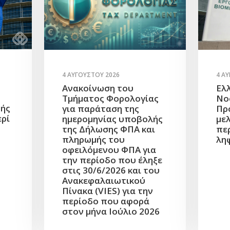
4 Α
4 ΑΥΓΟΎΣΤΟΥ 2026
Ελ
Ανακοίνωση του
Νο
Τμήματος Φορολογίας
πής
Πρ
για παράταση της
ερί
με
ημερομηνίας υποβολής
πε
της Δήλωσης ΦΠΑ και
λη
πληρωμής του
οφειλόμενου ΦΠΑ για
την περίοδο που έληξε
στις 30/6/2026 και του
Ανακεφαλαιωτικού
Πίνακα (VIES) για την
περίοδο που αφορά
στον μήνα Ιούλιο 2026