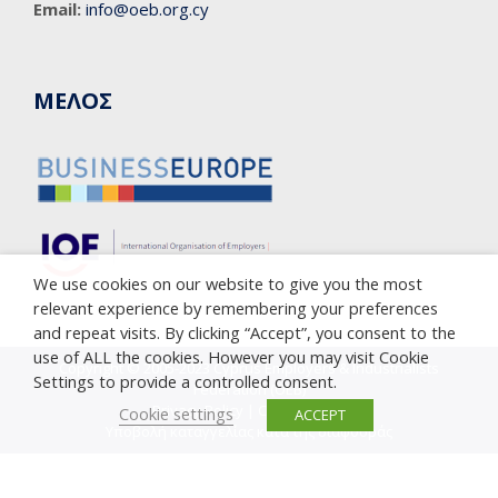
Email:
info@oeb.org.cy
ΜΕΛΟΣ
We use cookies on our website to give you the most
relevant experience by remembering your preferences
and repeat visits. By clicking “Accept”, you consent to the
use of ALL the cookies. However you may visit Cookie
Copyright © 2005-2023 Cyprus Employers & Industrialists
Settings to provide a controlled consent.
Federation (OEB)
Privacy Policy
|
Cookie Policy
Cookie settings
ACCEPT
Υποβολή καταγγελίας κατά της διαφθοράς