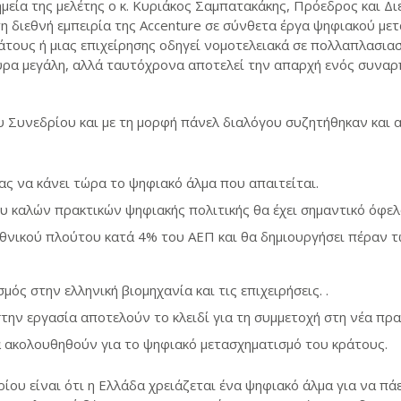
μεία της μελέτης ο κ. Κυριάκος Σαμπατακάκης, Πρόεδρος και 
τη διεθνή εμπειρία της Accenture σε σύνθετα έργα ψηφιακού με
τους ή μιας επιχείρησης οδηγεί νομοτελειακά σε πολλαπλασιασ
υρα μεγάλη, αλλά ταυτόχρονα αποτελεί την απαρχή ενός συναρ
υ Συνεδρίου και με τη μορφή πάνελ διαλόγου συζητήθηκαν και 
ς να κάνει τώρα το ψηφιακό άλμα που απαιτείται.
 καλών πρακτικών ψηφιακής πολιτικής θα έχει σημαντικό όφελ
εθνικού πλούτου κατά 4% του ΑΕΠ και θα δημιουργήσει πέραν 
ός στην ελληνική βιομηχανία και τις επιχειρήσεις. .
στην εργασία αποτελούν το κλειδί για τη συμμετοχή στη νέα πρ
 ακολουθηθούν για το ψηφιακό μετασχηματισμό του κράτους.
ου είναι ότι η Ελλάδα χρειάζεται ένα ψηφιακό άλμα για να πά