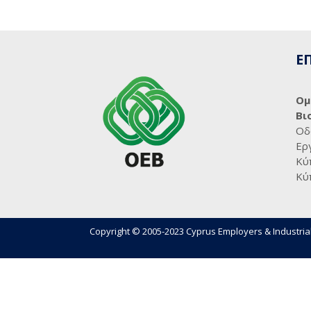
Ε
Ομ
Βι
Οδ
Ερ
Κύ
Κύ
Copyright © 2005-2023 Cyprus Employers & Industrial