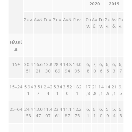
2020
2019
Συν.
Ανδ.
Γυν.
Συν.
Ανδ.
Γυν.
Συ
Αν
Γυ
Συ
Αν
Γυ
ν.
δ.
ν.
ν.
δ.
ν.
Ηλικί
α
15+
30.4
16.6
13.8
28.9
14.8
14.0
6,
7,
6,
6,
6,
6,
51
21
30
89
94
95
8
0
6
5
3
7
15–24
5.94
3.51
2.42
5.34
3.52
1.82
17
21
14
14
21
9,
1
7
4
1
0
1
,8
,8
,1
,9
,1
5
25–64
24.4
13.0
11.4
23.4
11.1
12.2
6,
6,
6,
5,
5,
6,
53
47
07
61
87
75
1
1
0
9
4
5