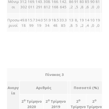
Μόνιμ
312.
169.
143.
308.
166.
142.
86
91
80
85
90
81
οι
302
011
291
812
168
645
,2
,5
,8
,6
,0
,0
Προσω
49.8
15.7
34.0
51.9
18.5
33.3
13
8,
19
14
10
19
ρινοί
18
99
19
34
48
85
,8
5
,2
,4
,0
,0
Πίνακας 3
Ανεργ
Αριθμός
Ποσοστό (%)
ία
ο
ο
ο
ο
2
Τρίμηνο
2
Τρίμηνο
2
2
2020
2019
Τρίμηνο
Τρίμηνο