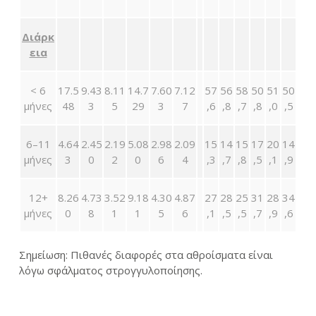
Διάρκ
εια
< 6
17.5
9.43
8.11
14.7
7.60
7.12
57
56
58
50
51
50
μήνες
48
3
5
29
3
7
,6
,8
,7
,8
,0
,5
6–11
4.64
2.45
2.19
5.08
2.98
2.09
15
14
15
17
20
14
μήνες
3
0
2
0
6
4
,3
,7
,8
,5
,1
,9
12+
8.26
4.73
3.52
9.18
4.30
4.87
27
28
25
31
28
34
μήνες
0
8
1
1
5
6
,1
,5
,5
,7
,9
,6
Σημείωση: Πιθανές διαφορές στα αθροίσματα είναι
λόγω σφάλματος στρογγυλοποίησης.