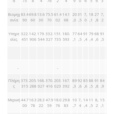
α
73
8
4
76
2
4
9
0
6
5
6
3
Βιομηχ
83.4
69.8
13.6
75.5
61.4
14.1
20
31
7,
18
27
7,
ανία
90
60
30
70
02
68
,0
,5
0
,1
,8
2
Υπηρε
322.
142.
179.
332.
151.
180.
77
64
91
79
68
91
σίες
451
906
544
327
735
593
,1
,5
,4
,4
,6
,5
Πλήρη
373.
205.
168.
370.
203.
167.
89
92
85
88
91
84
ς
315
288
027
416
023
392
,3
,6
,6
,5
,8
,9
Μερική
44.7
16.3
28.3
47.9
18.0
29.8
10
7,
14
11
8,
15
00
78
22
59
76
83
,7
4
,4
,5
2
,1