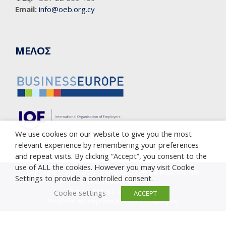
Email:
info@oeb.org.cy
ΜΕΛΟΣ
We use cookies on our website to give you the most
relevant experience by remembering your preferences
and repeat visits. By clicking “Accept”, you consent to the
use of ALL the cookies. However you may visit Cookie
Copyright © 2005-2023 Cyprus Employers & Industrialists
Settings to provide a controlled consent.
Federation (OEB)
Privacy Policy
|
Cookie Policy
Cookie settings
ACCEPT
Υποβολή καταγγελίας κατά της διαφθοράς