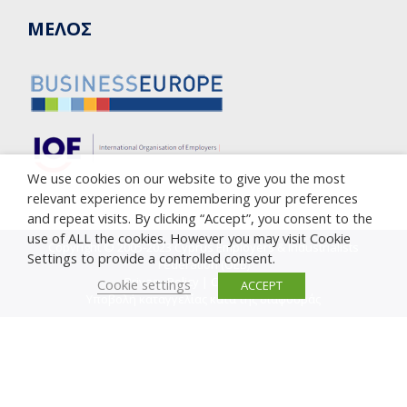
ΜΕΛΟΣ
We use cookies on our website to give you the most
relevant experience by remembering your preferences
and repeat visits. By clicking “Accept”, you consent to the
use of ALL the cookies. However you may visit Cookie
Copyright © 2005-2023 Cyprus Employers & Industrialists
Settings to provide a controlled consent.
Federation (OEB)
Privacy Policy
|
Cookie Policy
Cookie settings
ACCEPT
Υποβολή καταγγελίας κατά της διαφθοράς