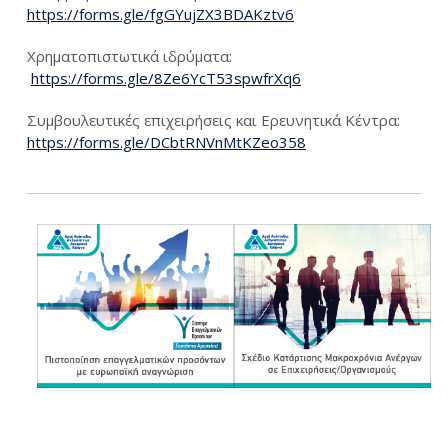
https://forms.gle/fgGYujZX3BDAKztv6
Χρηματοπιστωτικά ιδρύματα:
https://forms.gle/8Ze6YcT53spwfrXq6
Συμβουλευτικές επιχειρήσεις και Ερευνητικά Κέντρα:
https://forms.gle/DCbtRNVnMtKZeo358