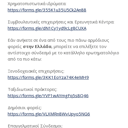
Χρηματοπιστωτικά ιδρύματα:
https://forms.gle/355K1u35U5Ck2An88
Συμβουλευτικές επιχειρήσεις και Ερευνητικά Κέντρα:
https://forms.gle/dN1Cy1yd9cLg8CUXA
Εάν ανήκετε σε ένα από τους πιο πάνω αρμόδιους
φορείς
στην Ελλάδα
, μπορείτε να επιλέξετε τον
αντίστοιχο σύνδεσμό με το κατάλληλο ερωτηματολόγιο
από τα πιο κάτω:
Ξενοδοχειακές επιχειρήσεις:
https://forms.gle/3KK1EoYza74K4eMH9
Ταξιδιωτικοί πράκτορες:
https://forms.gle/YVF1wAYmgFq5s8Q46
Δημόσιοι φορείς:
https://forms.gle/VLXMRn8WvUpyo5NG6
Επαγγελματικοί Σύνδεσμοι: