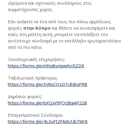
ιδρύματα και σχετικούς συνδέσμους στις
συμμετέχουσες χώρες.
Εάν ανήκετε σε ένα από τους πιο πάνω αρμόδιους
φορείς
στην Κύπρο
και θέλετε να συνεισφέρετε και
εσείς στη μελέτη αυτή, μπορείτε να επιλέξετε τον
αντίστοιχο σύνδεσμό με το κατάλληλο ερωτηματολόγιο
από τα πιο κάτω:
Ξενοδοχειακές επιχειρήσεις:
https://forms.gle/n9tq8ympiehzJSZD9
Ταξιδιωτικοί πράκτορες:
https://forms.gle/DjRoCQzD7cBj8qPR8
Δημόσιοι φορείς:
https://forms.gle/bXCpV9FQzBqiAP228
Επαγγελματικοί Σύνδεσμοι:
https://forms.gle/4L3uFt2FAdUUb7Wr8