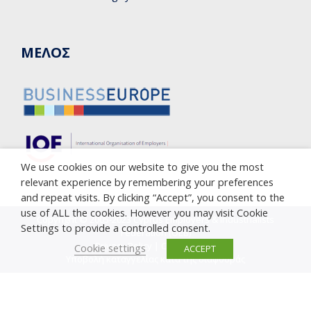
ΜΕΛΟΣ
We use cookies on our website to give you the most
relevant experience by remembering your preferences
and repeat visits. By clicking “Accept”, you consent to the
use of ALL the cookies. However you may visit Cookie
Copyright © 2005-2023 Cyprus Employers & Industrialists
Settings to provide a controlled consent.
Federation (OEB)
Privacy Policy
|
Cookie Policy
Cookie settings
ACCEPT
Υποβολή καταγγελίας κατά της διαφθοράς