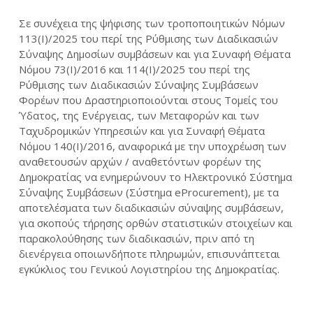
Σε συνέχεια της ψήφισης των τροποποιητικών Νόμων
113(I)/2025
του περί της Ρύθμισης των Διαδικασιών
Σύναψης Δημοσίων συμβάσεων και για Συναφή Θέματα
Νόμου 73(Ι)/2016
και 114(I)/2025
του περί της
Ρύθμισης των Διαδικασιών Σύναψης Συμβάσεων
Φορέων που Δραστηριοποιούνται στους Τομείς του
Ύδατος, της Ενέργειας, των Μεταφορών και των
Ταχυδρομικών Υπηρεσιών και για Συναφή Θέματα
Νόμου 140(Ι)/2016
, αναφορικά με την υποχρέωση των
αναθετουσών αρχών / αναθετόντων φορέων της
Δημοκρατίας να ενημερώνουν το Ηλεκτρονικό Σύστημα
Σύναψης Συμβάσεων (Σύστημα eProcurement), με τα
αποτελέσματα των διαδικασιών σύναψης συμβάσεων,
για σκοπούς τήρησης ορθών στατιστικών στοιχείων και
παρακολούθησης των διαδικασιών, πριν από τη
διενέργεια οποιωνδήποτε πληρωμών, επισυνάπτεται
εγκύκλιος του Γενικού Λογιστηρίου της Δημοκρατίας.