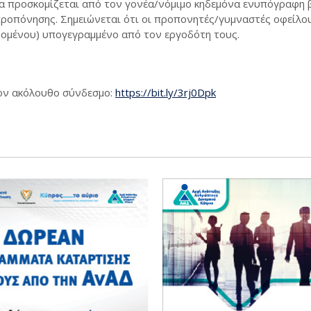
να προσκομίζεται από τον γονέα/νόμιμο κηδεμόνα ενυπόγραφη 
ροπόνησης. Σημειώνεται ότι οι προπονητές/γυμναστές οφείλο
ομένου) υπογεγραμμένο από τον εργοδότη τους.
ον ακόλουθο σύνδεσμο:
https://bit.ly/3rj0Dpk