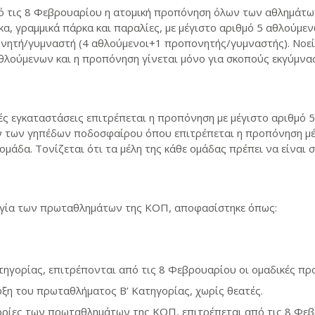
πό τις 8 Φεβρουαρίου η ατομική προπόνηση όλων των αθλημάτων
κα, γραμμικά πάρκα και παραλίες, με μέγιστο αριθμό 5 αθλούμεν
ητή/γυμναστή (4 αθλούμενοι+1 προπονητής/γυμναστής). Νοείτα
θλούμενων και η προπόνηση γίνεται μόνο για σκοπούς εκγύμνα
κές εγκαταστάσεις επιτρέπεται η προπόνηση με μέγιστο αριθμό
ν των γηπέδων ποδοσφαίρου όπου επιτρέπεται η προπόνηση μέ
ομάδα. Τονίζεται ότι τα μέλη της κάθε ομάδας πρέπει να είναι 
ργία των πρωταθλημάτων της ΚΟΠ, αποφασίστηκε όπως:
τηγορίας, επιτρέπονται από τις 8 Φεβρουαρίου οι ομαδικές προ
ξη του πρωταθλήματος Β’ Κατηγορίας, χωρίς θεατές.
ορίες των πρωταθλημάτων της ΚΟΠ, επιτρέπεται από τις 8 Φεβ