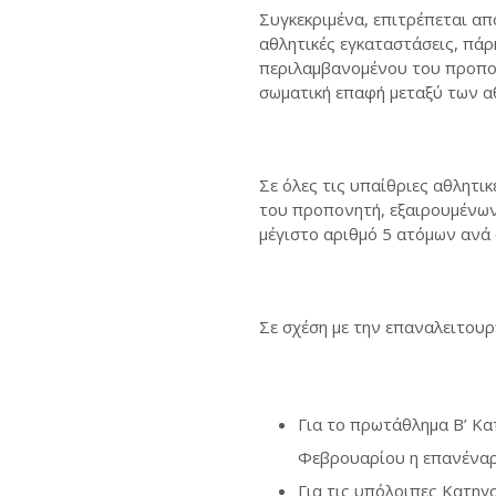
Συγκεκριμένα, επιτρέπεται α
αθλητικές εγκαταστάσεις, πάρ
περιλαμβανομένου του προπον
σωματική επαφή μεταξύ των α
Σε όλες τις υπαίθριες αθλητι
του προπονητή, εξαιρουμένω
μέγιστο αριθμό 5 ατόμων ανά 
Σε σχέση με την επαναλειτου
Για το πρωτάθλημα Β’ Κα
Φεβρουαρίου η επανέναρ
Για τις υπόλοιπες Κατηγ