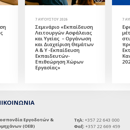
7 ΑΥΓΟΎΣΤΟΥ 2026
7 Α
υση
Σεμινάριο «Εκπαίδευση
Εφ
ής
Λειτουργών Ασφάλειας
μέ
και Υγείας – Οργάνωση
στ
και Διαχείριση Θεμάτων
πρ
Α & Υ -Εκπαίδευση
Εκ
Εκπαιδευτών-
Κα
Επιθεώρηση Χώρων
20
Εργασίας»
ΠΙΚΟΙΝΩΝΙΑ
οσπονδία Εργοδοτών &
Τηλ:
+357 22 643 000
ομηχάνων (ΟΕΒ)
Φαξ:
+357 22 669 459