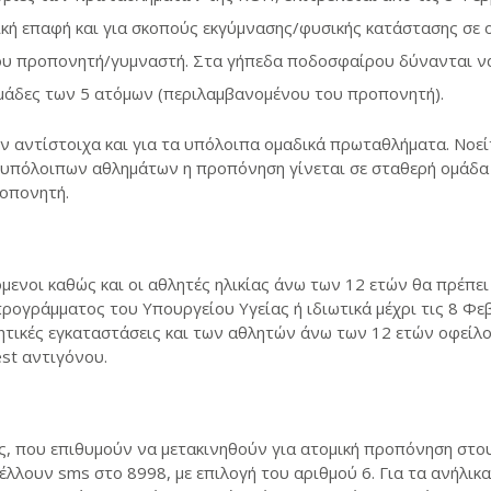
ή επαφή και για σκοπούς εκγύμνασης/φυσικής κατάστασης σε 
ου προπονητή/γυμναστή. Στα γήπεδα ποδοσφαίρου δύνανται 
ομάδες των 5 ατόμων (περιλαμβανομένου του προπονητή).
ν αντίστοιχα και για τα υπόλοιπα ομαδικά πρωταθλήματα. Νοείτ
 υπόλοιπων αθλημάτων η προπόνηση γίνεται σε σταθερή ομάδα
οπονητή.
μενοι καθώς και οι αθλητές ηλικίας άνω των 12 ετών θα πρέπει
ογράμματος του Υπουργείου Υγείας ή ιδιωτικά μέχρι τις 8 Φεβ
τικές εγκαταστάσεις και των αθλητών άνω των 12 ετών οφείλ
est αντιγόνου.
ας, που επιθυμούν να μετακινηθούν για ατομική προπόνηση στ
λλουν sms στο 8998, με επιλογή του αριθμού 6. Για τα ανήλικ