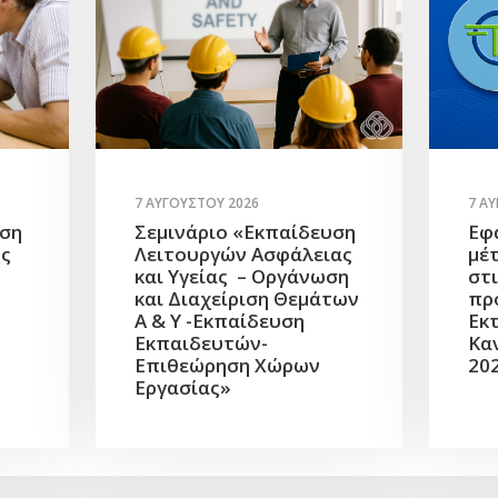
7 ΑΥΓΟΎΣΤΟΥ 2026
7 Α
υση
Σεμινάριο «Εκπαίδευση
Εφ
ής
Λειτουργών Ασφάλειας
μέ
και Υγείας – Οργάνωση
στ
και Διαχείριση Θεμάτων
πρ
Α & Υ -Εκπαίδευση
Εκ
Εκπαιδευτών-
Κα
Επιθεώρηση Χώρων
20
Εργασίας»