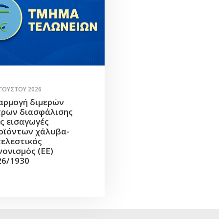
ΥΓΟΎΣΤΟΥ 2026
αρμογή διμερών
τρων διασφάλισης
ις εισαγωγές
οϊόντων χάλυβα-
τελεστικός
νονισμός (ΕΕ)
26/1930