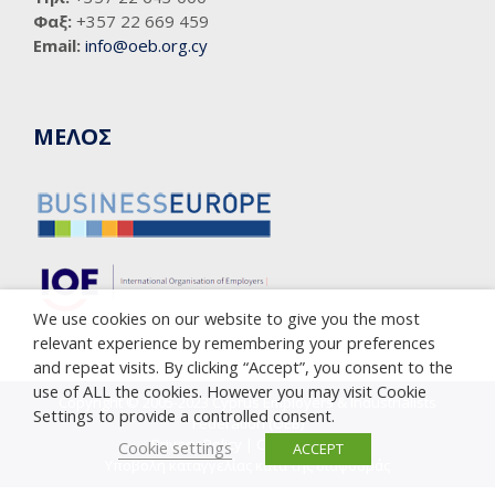
Φαξ:
+357 22 669 459
Email:
info@oeb.org.cy
ΜΕΛΟΣ
We use cookies on our website to give you the most
relevant experience by remembering your preferences
and repeat visits. By clicking “Accept”, you consent to the
use of ALL the cookies. However you may visit Cookie
Copyright © 2005-2023 Cyprus Employers & Industrialists
Settings to provide a controlled consent.
Federation (OEB)
Privacy Policy
|
Cookie Policy
Cookie settings
ACCEPT
Υποβολή καταγγελίας κατά της διαφθοράς