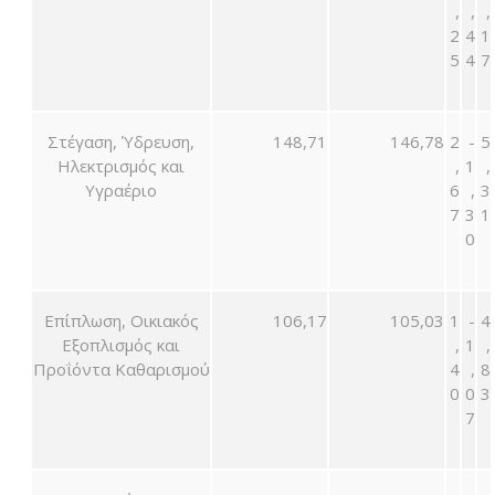
,
,
,
2
4
1
5
4
7
Στέγαση, Ύδρευση,
148,71
146,78
2
-
5
Ηλεκτρισμός και
,
1
,
Υγραέριο
6
,
3
7
3
1
0
Επίπλωση, Οικιακός
106,17
105,03
1
-
4
Εξοπλισμός και
,
1
,
Προΐόντα Καθαρισμού
4
,
8
0
0
3
7