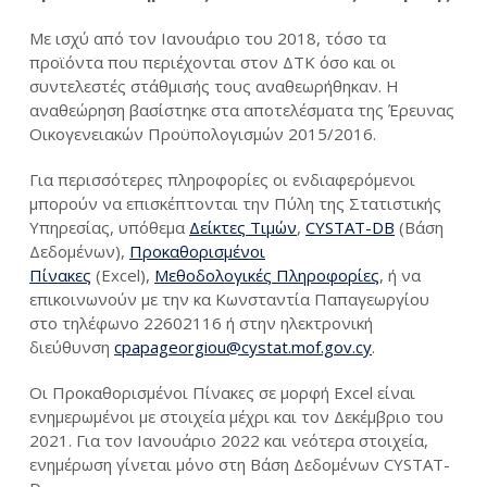
Με ισχύ από τον Ιανουάριο του 2018, τόσο τα
προϊόντα που περιέχονται στον ΔΤΚ όσο και οι
συντελεστές στάθμισής τους αναθεωρήθηκαν. Η
αναθεώρηση βασίστηκε στα αποτελέσματα της Έρευνας
Οικογενειακών Προϋπολογισμών 2015/2016.
Για περισσότερες πληροφορίες οι ενδιαφερόμενοι
μπορούν να επισκέπτονται την Πύλη της Στατιστικής
Υπηρεσίας, υπόθεμα
Δείκτες Τιμών
,
CYSTAT-DB
(Βάση
Δεδομένων),
Προκαθορισμένοι
Πίνακες
(Excel),
Μεθοδολογικές Πληροφορίες
, ή να
επικοινωνούν με την κα Κωνσταντία Παπαγεωργίου
στο τηλέφωνο 22602116 ή στην ηλεκτρονική
διεύθυνση
cpapageorgiou@cystat.mof.gov.cy
.
Οι Προκαθορισμένοι Πίνακες σε μορφή Excel είναι
ενημερωμένοι με στοιχεία μέχρι και τον Δεκέμβριο του
2021. Για τον Ιανουάριο 2022 και νεότερα στοιχεία,
ενημέρωση γίνεται μόνο στη Βάση Δεδομένων CYSTAT-