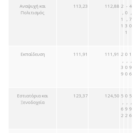
Αναψυχή και
113,23
112,88
2
-
4
Πολιτισμός
,
0
,
1
,
7
1
3
0
1
Εκπαίδευση
111,91
111,91
2
0
1
,
,
,
3
0
9
9
0
6
Εστιατόρια και
123,37
124,50
5
0
5
Ξενοδοχεία
,
,
,
6
9
9
2
2
6