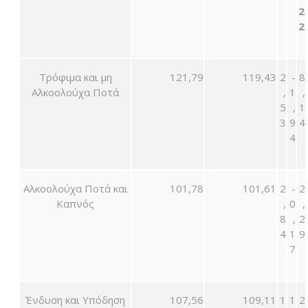
2
2
Τρόφιμα και μη
121,79
119,43
2
-
8
Αλκοολούχα Ποτά
,
1
,
5
,
1
3
9
4
4
Αλκοολούχα Ποτά και
101,78
101,61
2
-
2
Καπνός
,
0
,
8
,
2
4
1
9
7
Ένδυση και Υπόδηση
107,56
109,11
1
1
2