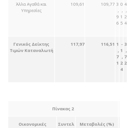
Άλλα Αγαθά και
109,61
109,77
3
0
4
Υπηρεσίες
,
,
,
9
1
2
6
5
4
Γενικός Δείκτης
117,97
116,51
1
-
3
Τιμών Καταναλωτή
,
1
,
7
,
7
1
2
2
4
Πίνακας 2
Οικονομικές
Συντελ
Μ
εταβολές
(%)