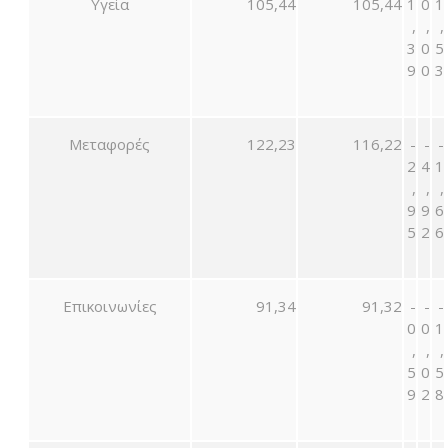
Υγεία
105,44
105,44
1
0
1
,
,
,
3
0
5
9
0
3
Μεταφορές
122,23
116,22
-
-
-
2
4
1
,
,
,
9
9
6
5
2
6
Επικοινωνίες
91,34
91,32
-
-
-
0
0
1
,
,
,
5
0
5
9
2
8