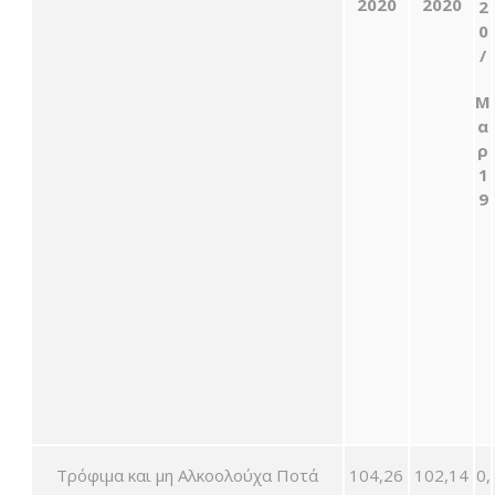
2020
2020
2
0
/
Μ
α
ρ
1
9
Τρόφιμα και μη Αλκοολούχα Ποτά
104,26
102,14
0,