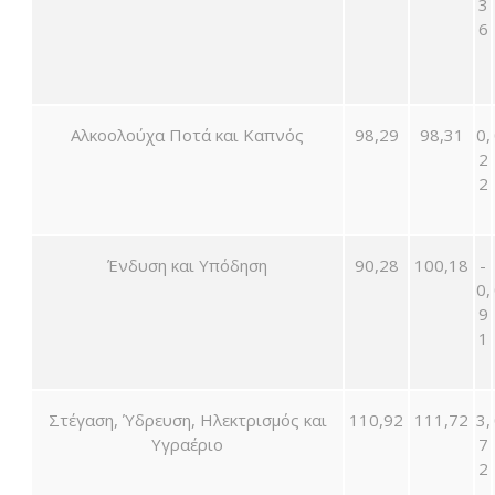
3
6
Αλκοολούχα Ποτά και Καπνός
98,29
98,31
0,
2
2
Ένδυση και Υπόδηση
90,28
100,18
-
0,
9
1
Στέγαση, Ύδρευση, Ηλεκτρισμός και
110,92
111,72
3,
Υγραέριο
7
2