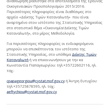
αναθεώρηση βασίστηκε στα αποτελέσματα της Έρευνας
Οικογενειακών Προϋπολογισμών 2015/2016.
Περισσότερες πληροφορίες είναι διαθέσιμες στο
αρχείο «Δείκτης Τιμών Καταναλωτή» που είναι
αναρτημένο στον ιστότοπο της Στατιστικής Υπηρεσίας
στο στατιστικό θέμα «Οικονομία/Δείκτης Τιμών
Καταναλωτή», στο μέρος Μεθοδολογία.
Για περισσότερες πληροφορίες οι ενδιαφερόμενοι
μπορούν να επισκέπτονται τον ιστότοπο της
Στατιστικής Υπηρεσίας, στο υπόθεμα
Δείκτης Τιμών
Καταναλωτή
ή να επικοινωνήσουν με την κα
Κωνσταντία Παπαγεωργίου: τηλ:+35722602116, ηλ.
ταχ.:
cpapageorgiou@cystat.mof.gov.cy
ή Άντρη Ευτυχίου:
τηλ:+35725878595, ηλ. ταχ.:
aeftychiou@cystat.mof.gov.cy