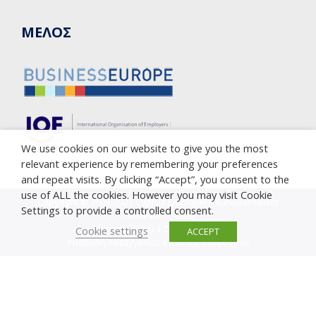
ΜΕΛΟΣ
We use cookies on our website to give you the most
relevant experience by remembering your preferences
and repeat visits. By clicking “Accept”, you consent to the
use of ALL the cookies. However you may visit Cookie
Copyright © 2005-2023 Cyprus Employers & Industrialists
Settings to provide a controlled consent.
Federation (OEB)
Privacy Policy
|
Cookie Policy
Cookie settings
ACCEPT
Υποβολή καταγγελίας κατά της διαφθοράς