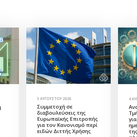
5 ΑΥΓΟΎΣΤΟΥ 2026
4 Α
Συμμετοχή σε
η
Αν
διαβουλεύσεις της
Τμ
Ευρωπαϊκής Επιτροπής
γι
για τον Κανονισμό περί
ημ
ειδών Διττής Χρήσης
τη