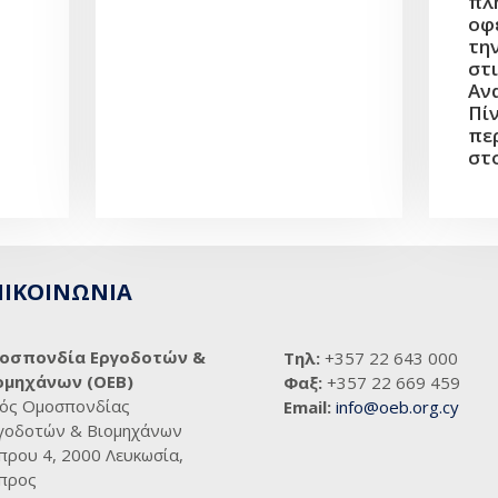
πλ
οφ
τη
στι
Αν
Πίν
πε
στ
ΠΙΚΟΙΝΩΝΙΑ
οσπονδία Εργοδοτών &
Τηλ:
+357 22 643 000
ομηχάνων (ΟΕΒ)
Φαξ:
+357 22 669 459
ός Ομοσπονδίας
Email:
info@oeb.org.cy
γοδοτών & Βιομηχάνων
πρου 4, 2000 Λευκωσία,
προς