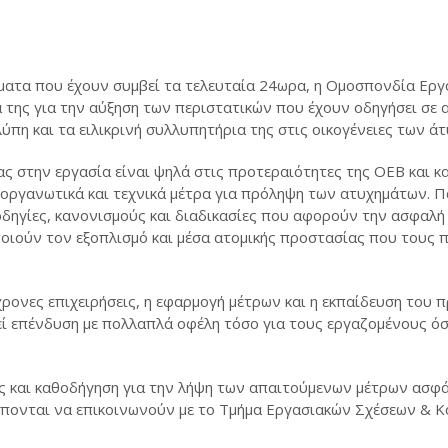
ματα που έχουν συμβεί τα τελευταία 24ωρα, η Ομοσπονδία Ερ
α της για την αύξηση των περιστατικών που έχουν οδηγήσει σε
 λύπη και τα ειλικρινή συλλυπητήρια της στις οικογένειες των
ας στην εργασία είναι ψηλά στις προτεραιότητες της ΟΕΒ και κα
οργανωτικά και τεχνικά μέτρα για πρόληψη των ατυχημάτων. Π
οδηγίες, κανονισμούς και διαδικασίες που αφορούν την ασφαλή
ποιούν τον εξοπλισμό και μέσα ατομικής προστασίας που τους 
γχρονες επιχειρήσεις, η εφαρμογή μέτρων και η εκπαίδευση του
ί επένδυση με πολλαπλά οφέλη τόσο για τους εργαζομένους όσο 
ς και καθοδήγηση για την λήψη των απαιτούμενων μέτρων ασφάλ
έπονται να επικοινωνούν με το Τμήμα Εργασιακών Σχέσεων & Κ