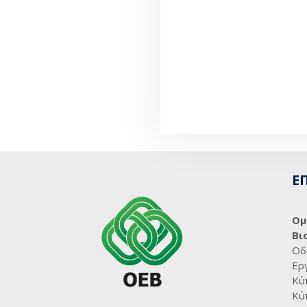
Ε
Ομ
Βι
Οδ
Ερ
Κύ
Κύ