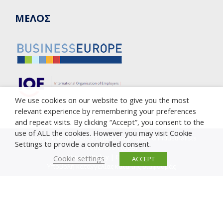
ΜΕΛΟΣ
We use cookies on our website to give you the most
relevant experience by remembering your preferences
and repeat visits. By clicking “Accept”, you consent to the
use of ALL the cookies. However you may visit Cookie
Copyright © 2005-2023 Cyprus Employers & Industrialists
Settings to provide a controlled consent.
Federation (OEB)
Privacy Policy
|
Cookie Policy
Cookie settings
ACCEPT
Υποβολή καταγγελίας κατά της διαφθοράς