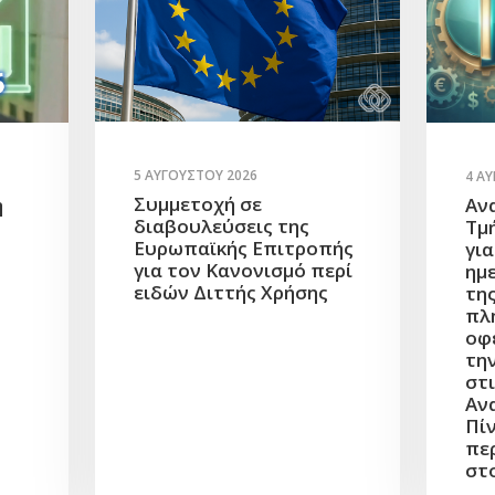
5 ΑΥΓΟΎΣΤΟΥ 2026
4 Α
Συμμετοχή σε
η
Αν
διαβουλεύσεις της
Τμ
Ευρωπαϊκής Επιτροπής
γι
για τον Κανονισμό περί
ημ
ειδών Διττής Χρήσης
τη
πλ
οφ
τη
στι
Αν
Πίν
πε
στ