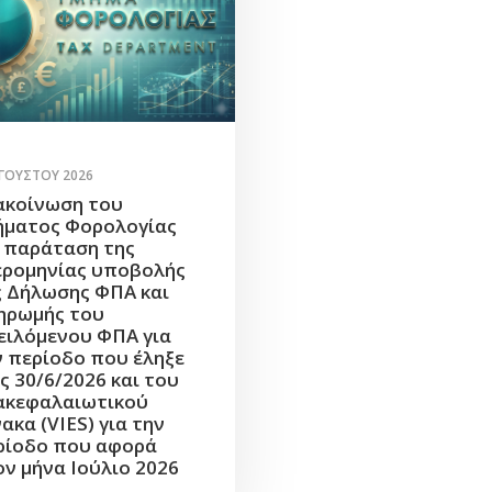
ΥΓΟΎΣΤΟΥ 2026
ακοίνωση του
ήματος Φορολογίας
α παράταση της
ερομηνίας υποβολής
ς Δήλωσης ΦΠΑ και
ηρωμής του
ειλόμενου ΦΠΑ για
ν περίοδο που έληξε
ς 30/6/2026 και του
ακεφαλαιωτικού
ακα (VIES) για την
ρίοδο που αφορά
ον μήνα Ιούλιο 2026