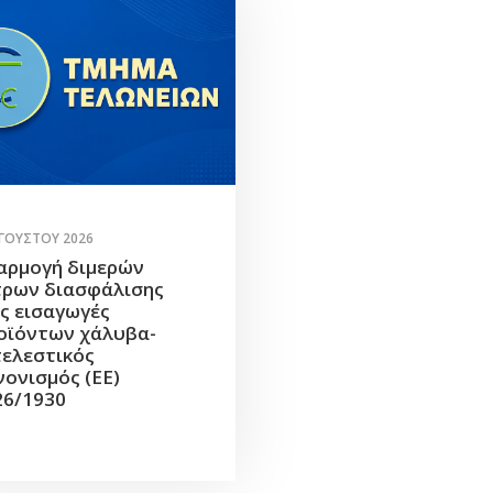
ΥΓΟΎΣΤΟΥ 2026
αρμογή διμερών
τρων διασφάλισης
ις εισαγωγές
οϊόντων χάλυβα-
τελεστικός
νονισμός (ΕΕ)
26/1930