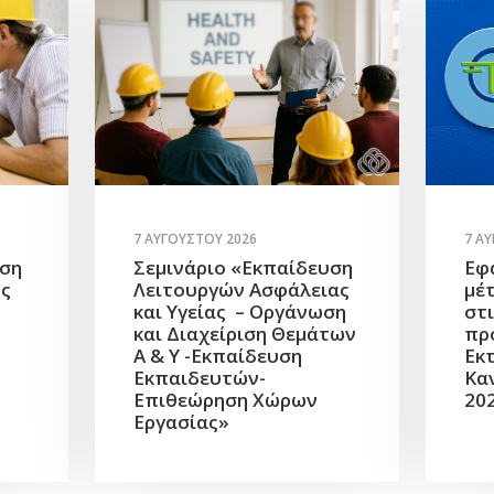
7 ΑΥΓΟΎΣΤΟΥ 2026
7 Α
υση
Σεμινάριο «Εκπαίδευση
Εφ
ής
Λειτουργών Ασφάλειας
μέ
και Υγείας – Οργάνωση
στ
και Διαχείριση Θεμάτων
πρ
Α & Υ -Εκπαίδευση
Εκ
Εκπαιδευτών-
Κα
Επιθεώρηση Χώρων
20
Εργασίας»