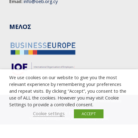
Email:
info@oeb.org.cy
ΜΕΛΟΣ
We use cookies on our website to give you the most
relevant experience by remembering your preferences
and repeat visits. By clicking “Accept”, you consent to the
use of ALL the cookies. However you may visit Cookie
Copyright © 2005-2023 Cyprus Employers & Industrialists
Settings to provide a controlled consent.
Federation (OEB)
Privacy Policy
|
Cookie Policy
Cookie settings
ACCEPT
Υποβολή καταγγελίας κατά της διαφθοράς