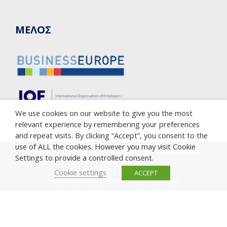
ΜΕΛΟΣ
We use cookies on our website to give you the most
relevant experience by remembering your preferences
and repeat visits. By clicking “Accept”, you consent to the
use of ALL the cookies. However you may visit Cookie
Copyright © 2005-2023 Cyprus Employers & Industrialists
Settings to provide a controlled consent.
Federation (OEB)
Privacy Policy
|
Cookie Policy
Cookie settings
ACCEPT
Υποβολή καταγγελίας κατά της διαφθοράς