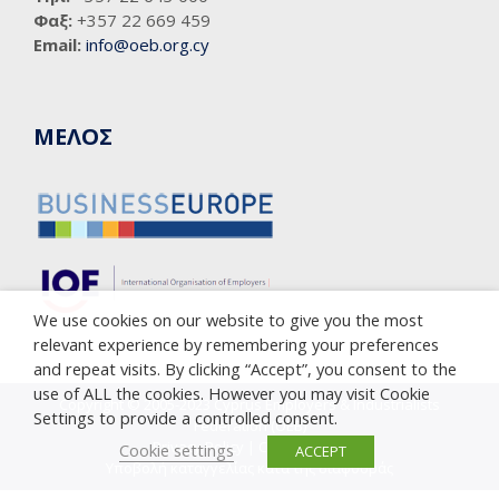
Φαξ:
+357 22 669 459
Email:
info@oeb.org.cy
ΜΕΛΟΣ
We use cookies on our website to give you the most
relevant experience by remembering your preferences
and repeat visits. By clicking “Accept”, you consent to the
use of ALL the cookies. However you may visit Cookie
Copyright © 2005-2023 Cyprus Employers & Industrialists
Settings to provide a controlled consent.
Federation (OEB)
Privacy Policy
|
Cookie Policy
Cookie settings
ACCEPT
Υποβολή καταγγελίας κατά της διαφθοράς