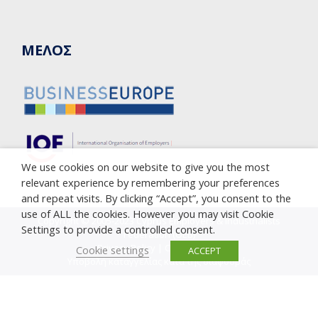
ΜΕΛΟΣ
We use cookies on our website to give you the most
relevant experience by remembering your preferences
and repeat visits. By clicking “Accept”, you consent to the
use of ALL the cookies. However you may visit Cookie
Copyright © 2005-2023 Cyprus Employers & Industrialists
Settings to provide a controlled consent.
Federation (OEB)
Privacy Policy
|
Cookie Policy
Cookie settings
ACCEPT
Υποβολή καταγγελίας κατά της διαφθοράς